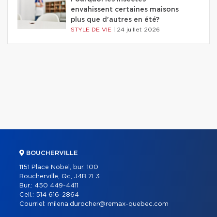
envahissent certaines maisons
plus que d'autres en été?
STYLE DE VIE
|
24 juillet 2026
BOUCHERVILLE
1151 Place Nobel, bur. 100
Boucherville, Qc, J4B 7L3
Bur.:
450 449-4411
Cell.:
514 616-2864
Courriel:
milena.durocher@remax-quebec.com