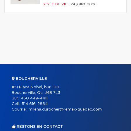
STYLE DE VIE
|
24 juillet 2026
BOUCHERVILLE
1151 Place Nobel, bur. 100
Boucherville, Qc, J4B 7L3
Bur.:
450 449-4411
Cell.:
514 616-2864
Courriel:
milena.durocher@remax-quebec.com
RESTONS EN CONTACT