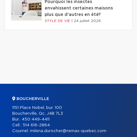
Pourquoi les insectes
envahissent certaines maisons
plus que d'autres en été?
STYLE DE VIE
|
24 juillet 2026
BOUCHERVILLE
1151 Place Nobel, bur. 100
Boucherville, Qc, J4B 7L3
Bur.:
450 449-4411
Cell.:
514 616-2864
Courriel:
milena.durocher@remax-quebec.com