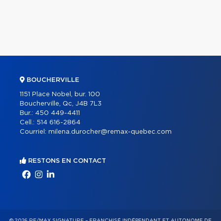
BOUCHERVILLE
1151 Place Nobel, bur. 100
Boucherville, Qc, J4B 7L3
Bur.:
450 449-4411
Cell.:
514 616-2864
Courriel:
milena.durocher@remax-quebec.com
RESTONS EN CONTACT
© 2026 RE/MAX SIGNATURE – FRANCHISÉ INDÉPENDANT ET AUTONOME DE