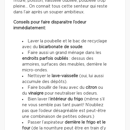
friture, poisson, vaisselle oubliée, poubelle trop
pleine… On connait tous cette senteur qui reste
dans l’air après un souper ambitieux.
Conseils pour faire disparaitre l’odeur
immédiatement:
Laver la poubelle et le bac de recyclage
avec du
bicarbonate de soude
.
Faire aussi un grand ménage dans les
endroits parfois oubliés
: dessus des
armoires, surfaces des meubles, derrière le
micro-ondes.
Nettoyer le
lave-vaisselle
(oui, lui aussi
accumule des dépôts).
Faire bouillir de l’eau avec du
citron
ou
du
vinaigre
pour neutraliser les odeurs.
Bien laver l’
intérieur du frigo
(même s’il
ne vous semble pas tant puant! N’oubliez
pas que l’odeur désagréable est peut-être
une combinaison de petites odeurs.)
Passer l’aspirateur
derrière le frigo et le
four
(de la nourriture peut être en train d’y