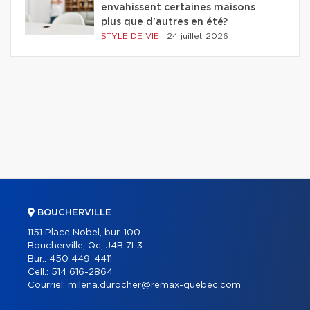
envahissent certaines maisons
plus que d'autres en été?
STYLE DE VIE
|
24 juillet 2026
BOUCHERVILLE
1151 Place Nobel, bur. 100
Boucherville, Qc, J4B 7L3
Bur.:
450 449-4411
Cell.:
514 616-2864
Courriel:
milena.durocher@remax-quebec.com