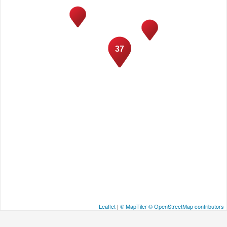
37
Leaflet
|
© MapTiler
© OpenStreetMap contributors