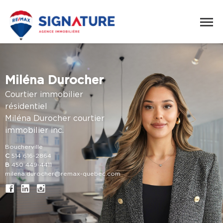
Miléna Durocher
Courtier immobilier
résidentiel
Miléna Durocher courtier
immobilier inc.
Boucherville
C
514 616-2864
B
450 449-4411
milena.durocher@remax-quebec.com