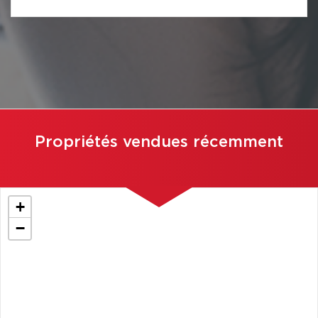
Propriétés vendues récemment
+
−