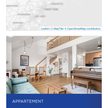
Leaflet
|
© MapTiler
© OpenStreetMap contributors
APPARTEMENT