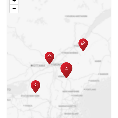
+
−
4